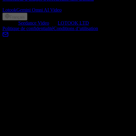
Partenaires
Lotook
Gemini Omni AI Video
Français
©
2026
Seedance Video
, by
LOTOOK LTD
, All rights reserved
Politique de confidentialité
Conditions d’utilisation