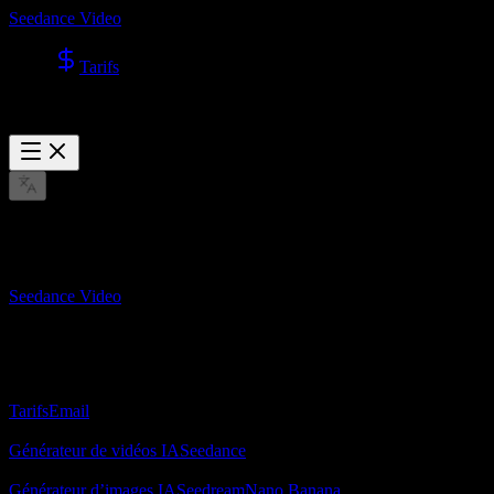
Seedance Video
Tarifs
Post not found
Seedance Video
Générateur de vidéos IA Seedance 2.0 pour texte en vidéo et image
en vidéo.
À propos
Tarifs
Email
Générateur de vidéos IA
Générateur de vidéos IA
Seedance
Générateur d’images IA
Générateur d’images IA
Seedream
Nano Banana